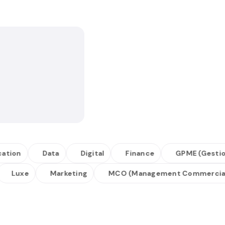
on
Data
Digital
Finance
GPME (Gestion Pe
Luxe
Marketing
MCO (Management Commerci