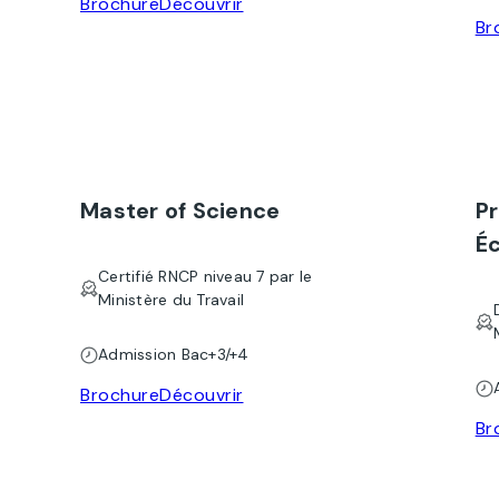
Brochure
Découvrir
Br
Master of Science
P
Éc
Certifié RNCP niveau 7 par le
Ministère du Travail
Admission Bac+3/+4
Brochure
Découvrir
Br