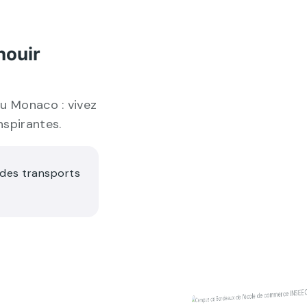
nouir
ou Monaco : vivez
nspirantes.
 des transports