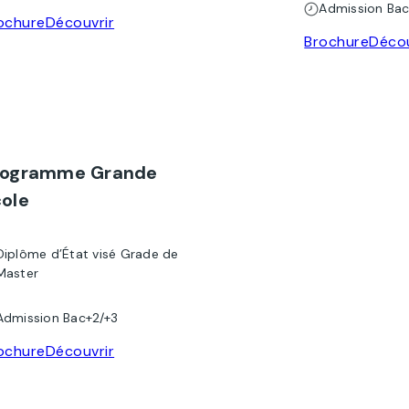
Admission Bac
ochure
Découvrir
Brochure
Décou
rogramme Grande
ole
Diplôme d’État visé Grade de
Master
Admission Bac+2/+3
ochure
Découvrir