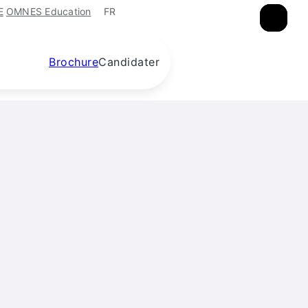
FR
E
OMNES Education
×
×
×
Brochure
Candidater