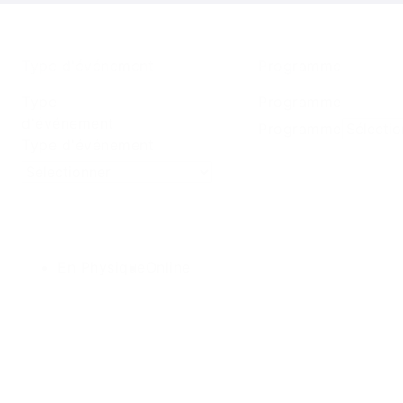
Type d'événement
Programme
Type
Programme
d'événement
Programme
Type d'événement
En Physique
Online