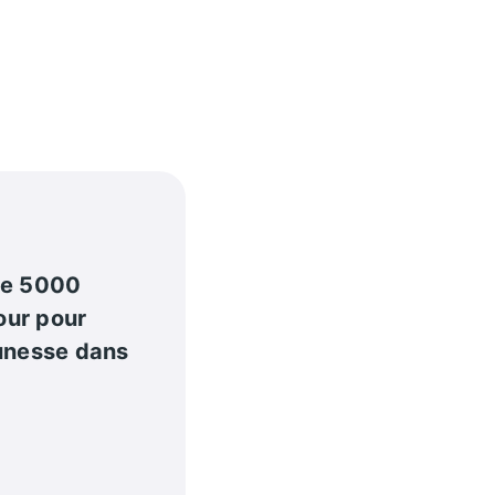
de 5000
our pour
eunesse dans