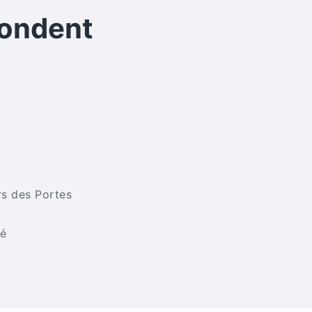
pondent
rs des Portes
sé