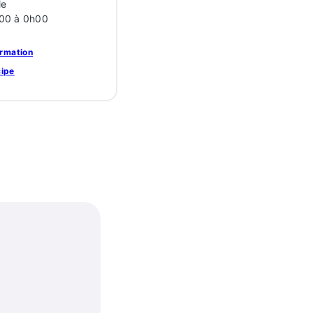
le
00 à 0h00
ormation
cipe