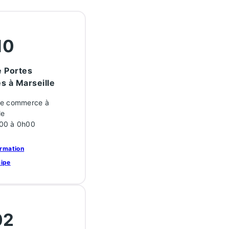
10
 Portes
s à Marseille
de commerce à
le
00 à 0h00
ormation
cipe
02