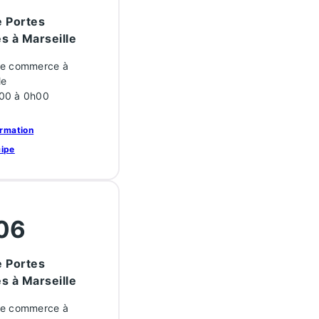
 Portes
s à Marseille
de commerce à
le
00 à 0h00
ormation
cipe
06
 Portes
s à Marseille
de commerce à