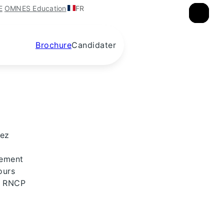
FR
E
OMNES Education
×
×
×
Brochure
Candidater
iez
nement
ours
es RNCP