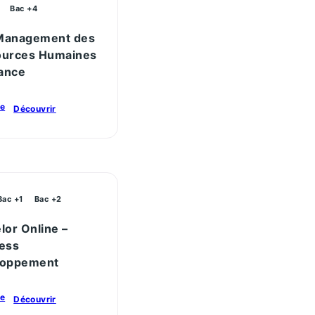
Bac +4
Management des
ources Humaines
tance
re
Découvrir
Bac +1
Bac +2
lor Online –
ess
loppement
re
Découvrir