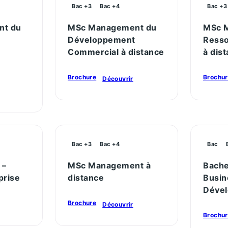
Bac +3
Bac +4
Bac +3
nt du
MSc Management du
MSc 
Développement
Ress
Commercial à distance
à dis
Brochure
Brochu
Découvrir
Bac +3
Bac +4
Bac
 –
MSc Management à
Bache
prise
distance
Busin
Déve
Brochure
Découvrir
Brochu