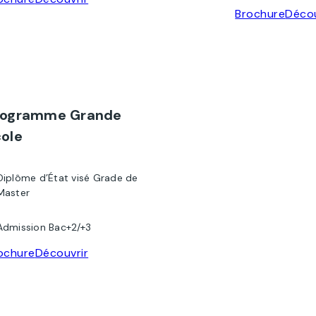
Brochure
Décou
rogramme Grande
ole
Diplôme d’État visé Grade de
Master
Admission Bac+2/+3
ochure
Découvrir