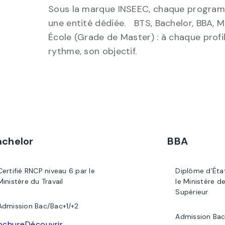
Sous la marque INSEEC, chaque program
une entité dédiée. BTS, Bachelor, BBA, 
École (Grade de Master) : à chaque profil
rythme, son objectif.
achelor
BBA
Certifié RNCP niveau 6 par le
Diplôme d’Éta
Ministère du Travail
le Ministère d
Supérieur
Admission Bac/Bac+1/+2
Admission Bac
ochure
Découvrir