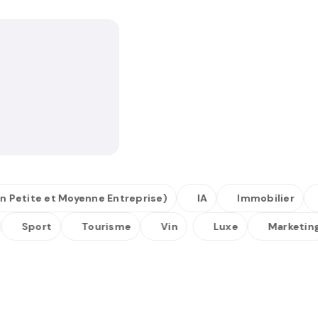
ite et Moyenne Entreprise)
IA
Immobilier
Int
ue
Sport
Tourisme
Vin
Luxe
Marke