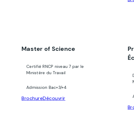
Master of Science
P
Éc
Certifié RNCP niveau 7 par le
Ministère du Travail
Admission Bac+3/+4
Brochure
Découvrir
Br