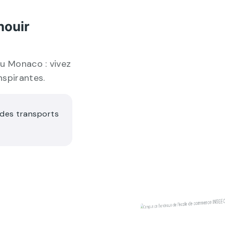
nouir
ou Monaco : vivez
nspirantes.
 des transports