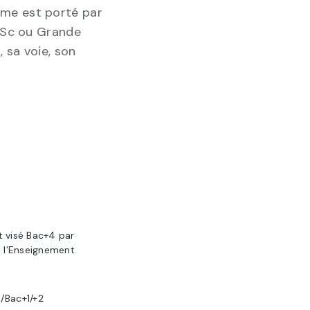
me est porté par
MSc ou Grande
, sa voie, son
t visé Bac+4 par
e l’Enseignement
/Bac+1/+2