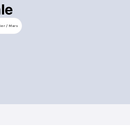
le
ier / Mars