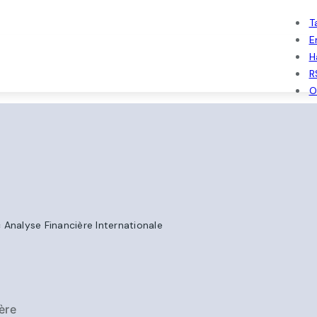
T
E
H
R
O
Analyse Financière Internationale
ère