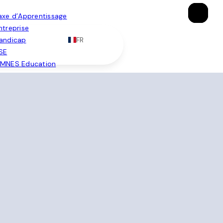
×
×
×
axe d’Apprentissage
ntreprise
FR
andicap
SE
MNES Education
Brochure
Candidater