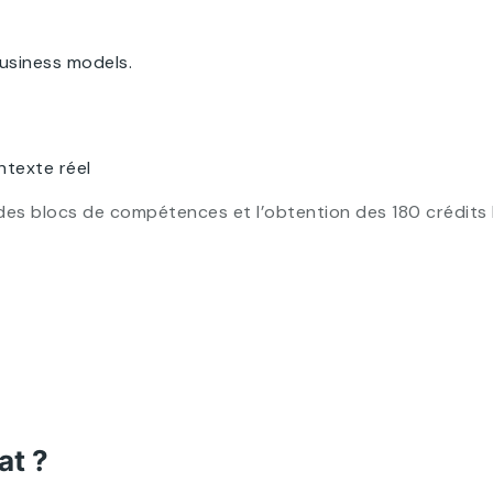
usiness models.
ntexte réel
le des blocs de compétences et l’obtention des 180 crédit
at ?