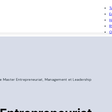
T
E
H
R
O
e Master Entrepreneuriat, Management et Leadership