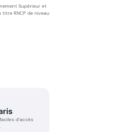
gnement Supérieur et
n titre RNCP de niveau
aris
aciles d’accès
.