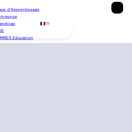
×
×
×
axe d’Apprentissage
ntreprise
FR
andicap
SE
MNES Education
Brochure
Candidater