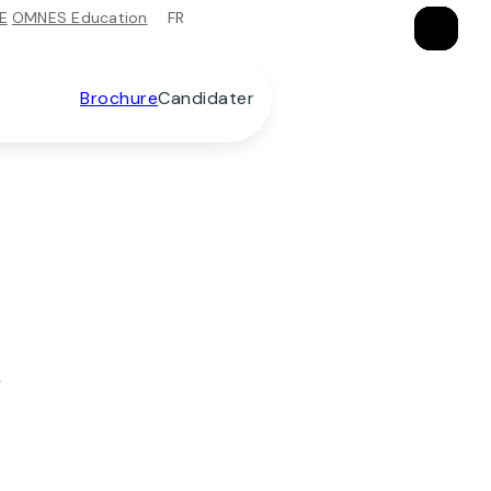
FR
E
OMNES Education
×
×
×
Brochure
Candidater
s