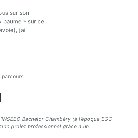
ous sur son
« paumé » sur ce
oie), j’ai
 parcours.
l
t l’INSEEC Bachelor Chambéry (à l’époque EGC
 mon projet professionnel grâce à un