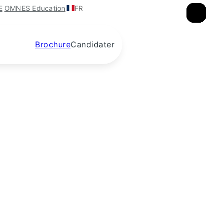
FR
E
OMNES Education
×
×
×
Brochure
Candidater