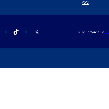
CGI
acebook
TikTok
X
RDV Personnalisé
Po