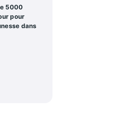
de 5000
our pour
eunesse dans