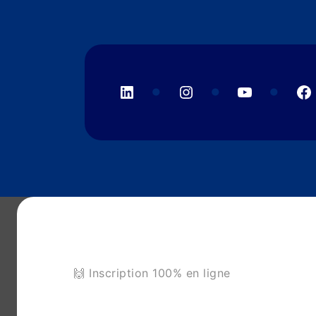
LinkedIn
Instagram
YouTube
F
🙌 Inscription 100% en ligne