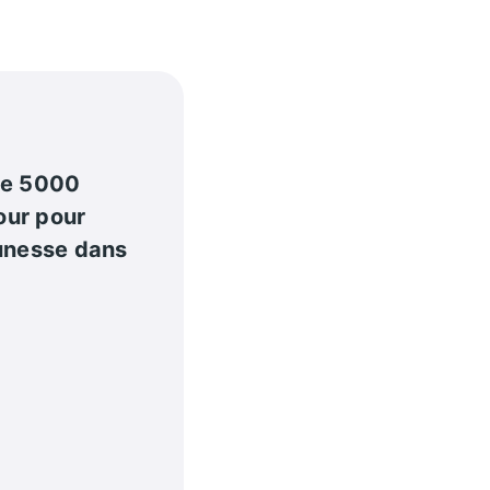
de 5000
our pour
eunesse dans