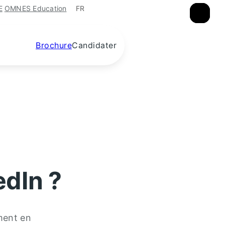
FR
E
OMNES Education
×
×
×
Brochure
Candidater
edIn ?
ement en