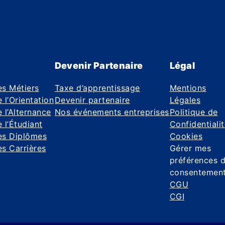
Devenir Partenaire
Légal
es Métiers
Taxe d’apprentissage
Mentions
 l’Orientation
Devenir partenaire
Légales
 l’Alternance
Nos événements entreprises
Politique de
 l’Étudiant
Confidentiali
es Diplômes
Cookies
s Carrières
Gérer mes
préférences 
consentemen
CGU
CGI