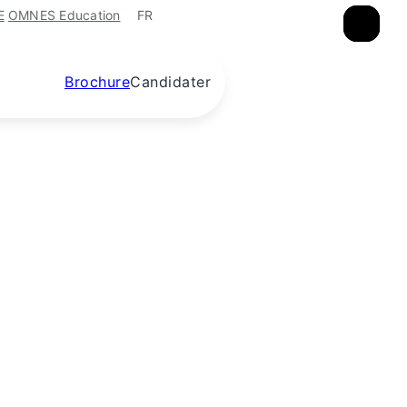
FR
E
OMNES Education
×
×
×
Brochure
Candidater