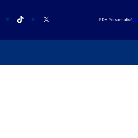
acebook
TikTok
X
RDV Personnalisé
Po