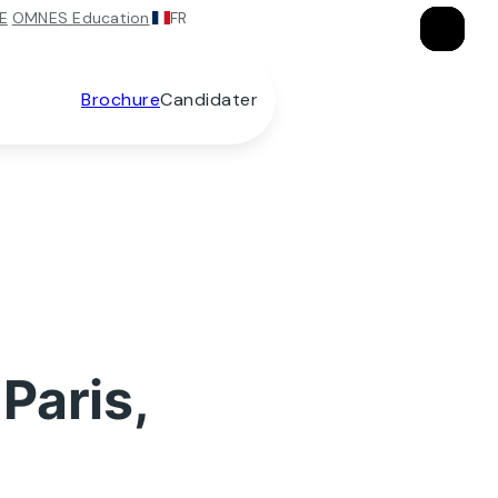
FR
E
OMNES Education
×
×
×
Brochure
Candidater
Paris,