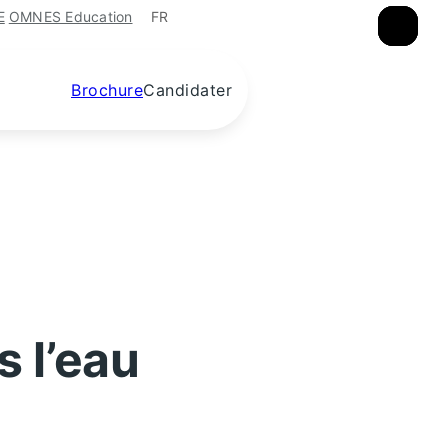
FR
E
OMNES Education
×
×
×
Brochure
Candidater
 l’eau