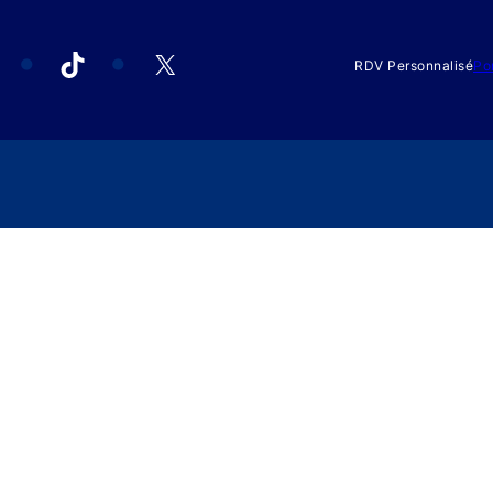
acebook
TikTok
X
RDV Personnalisé
Po