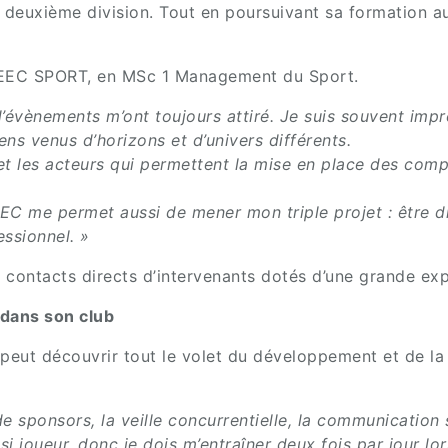
deuxième division. Tout en poursuivant sa formation 
NSEEC SPORT, en MSc 1 Management du Sport.
’évènements m’ont toujours attiré. Je suis souvent impre
ns venus d’horizons et d’univers différents.
l et les acteurs qui permettent la mise en place des com
EEC me permet aussi de mener mon triple projet : être d
essionnel. »
 contacts directs d’intervenants dotés d’une grande exp
dans son club
peut découvrir tout le volet du développement et de la
 sponsors, la veille concurrentielle, la communication s
i joueur, donc je dois m’entraîner deux fois par jour lor