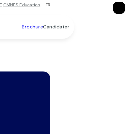
FR
E
OMNES Education
×
×
×
Brochure
Candidater