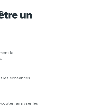
être un
ment la
s.
nt les échéances
couter, analyser les