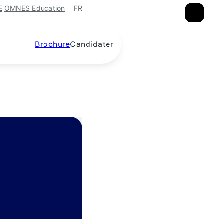
FR
E
OMNES Education
×
×
×
Brochure
Candidater