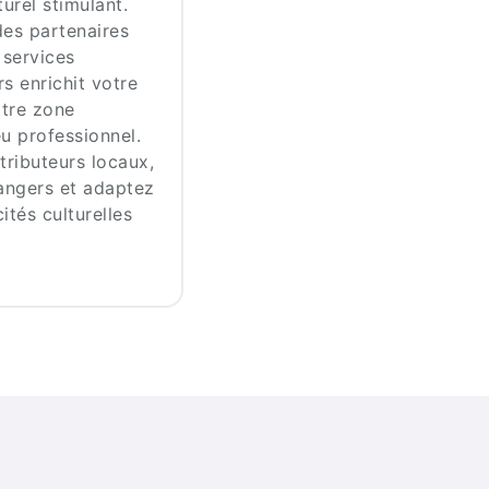
urel stimulant.
es partenaires
 services
rs enrichit votre
otre zone
u professionnel.
ributeurs locaux,
angers et adaptez
ités culturelles