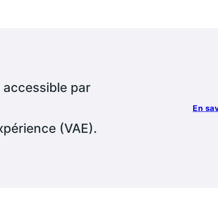
i accessible par
En sav
xpérience (VAE).