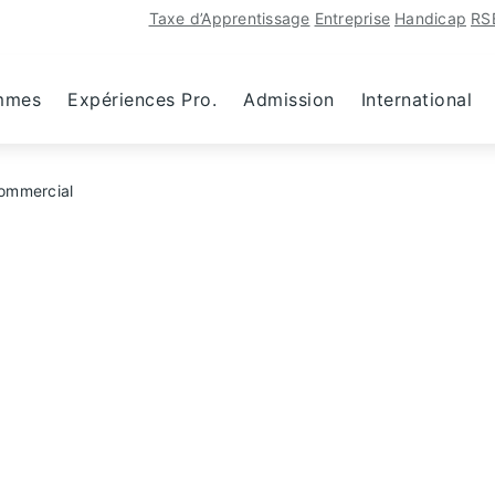
Taxe d’Apprentissage
Entreprise
Handicap
RS
mmes
Expériences Pro.
Admission
International
ommercial
er du Développeme