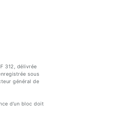
F 312, délivrée
registrée sous
cteur général de
nce d’un bloc doit