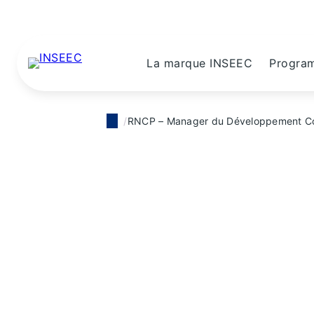
La marque INSEEC
Progra
RNCP – Manager du Développement C
Titre RNCP
RNCP – Manag
Commercial