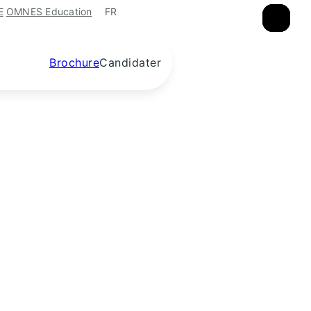
FR
E
OMNES Education
×
×
×
Brochure
Candidater
nt