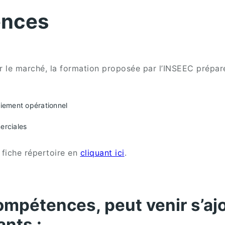
ences
ur le marché, la formation proposée par l’INSEEC prépa
oiement opérationnel
erciales
 fiche répertoire en
cliquant ici
.
pétences, peut venir s’ajo
ants :