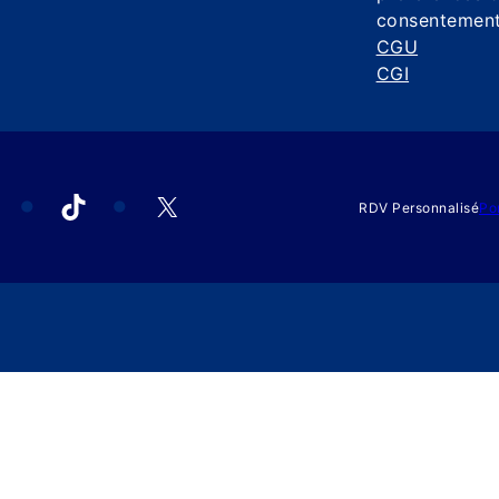
consentemen
CGU
CGI
acebook
TikTok
X
RDV Personnalisé
Po