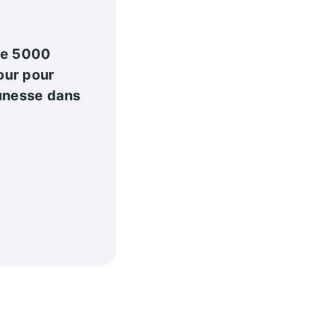
de 5000
our pour
eunesse dans