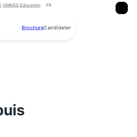
FR
E
OMNES Education
×
×
×
Brochure
Candidater
puis