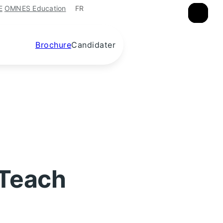
FR
E
OMNES Education
×
×
×
Brochure
Candidater
 Teach