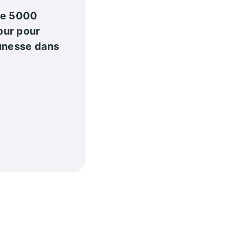
de 5000
our pour
eunesse dans