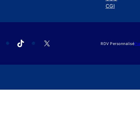
CGI
acebook
TikTok
X
RDV Personnalisé
Po