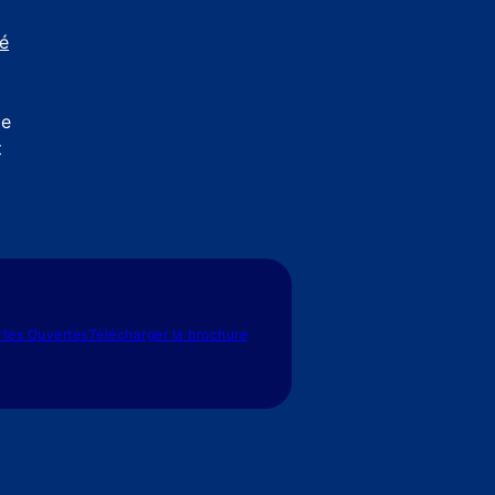
té
de
t
rtes Ouvertes
Télécharger la brochure