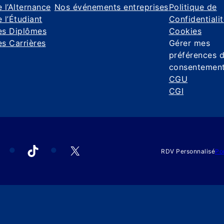
 l’Alternance
Nos événements entreprises
Politique de
 l’Étudiant
Confidentiali
es Diplômes
Cookies
s Carrières
Gérer mes
préférences 
consentemen
CGU
CGI
acebook
TikTok
X
RDV Personnalisé
Po