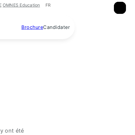
FR
E
OMNES Education
×
×
×
Brochure
Candidater
y ont été