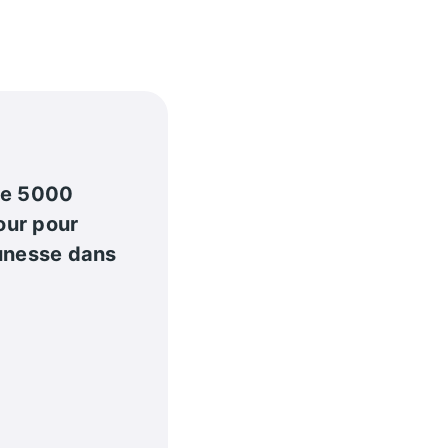
de 5000
our pour
eunesse dans