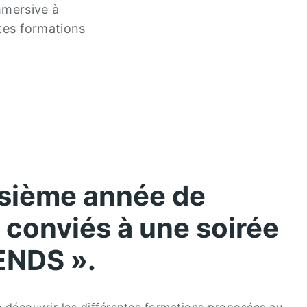
mmersive à
ntes formations
oisième année de
 conviés à une soirée
IENDS ».
e découvrir les différentes formations proposées au