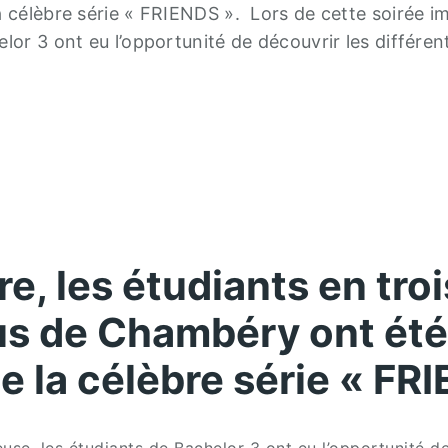
a célèbre série « FRIENDS ». Lors de cette soirée i
lor 3 ont eu l’opportunité de découvrir les différe
e, les étudiants en tr
us de Chambéry ont été
e la célèbre série « FR
use, les étudiants de Bachelor 3 ont eu l’opportunité d