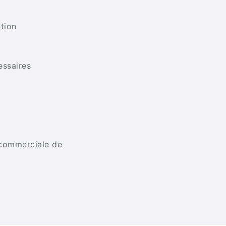
ution
essaires
n commerciale de