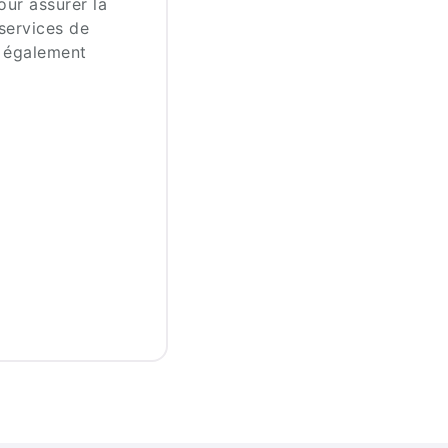
our assurer la
services de
t également