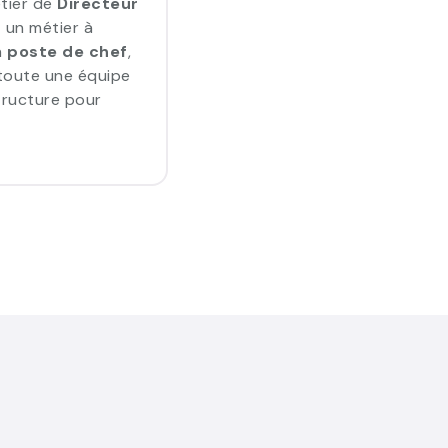
étier de
Directeur
 un métier à
n
poste de chef
,
 toute une équipe
tructure pour