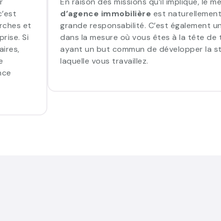
r
En raison des missions qu’il implique, le m
c’est
d’agence immobilière
est naturellement
rches et
grande responsabilité. C’est également u
rise. Si
dans la mesure où vous êtes à la tête de
ires,
ayant un but commun de développer la s
e
laquelle vous travaillez.
nce