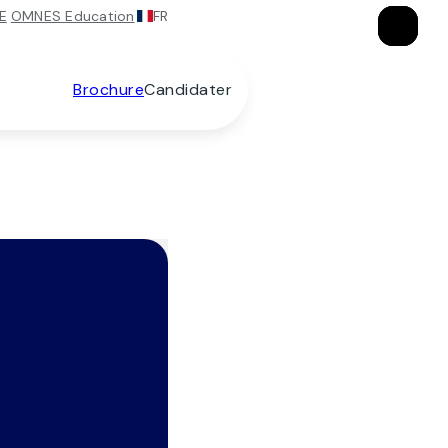
FR
E
OMNES Education
×
×
×
Brochure
Candidater