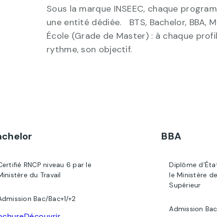
Sous la marque INSEEC, chaque program
une entité dédiée. BTS, Bachelor, BBA, 
École (Grade de Master) : à chaque profil
rythme, son objectif.
achelor
BBA
Certifié RNCP niveau 6 par le
Diplôme d’Éta
Ministère du Travail
le Ministère d
Supérieur
Admission Bac/Bac+1/+2
Admission Bac
ochure
Découvrir