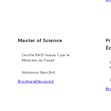
Master of Science
P
Éc
Certifié RNCP niveau 7 par le
Ministère du Travail
Admission Bac+3/+4
Brochure
Découvrir
Br