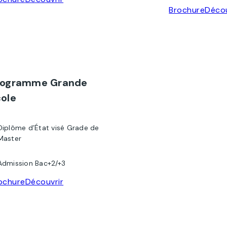
Brochure
Décou
rogramme Grande
ole
Diplôme d’État visé Grade de
Master
Admission Bac+2/+3
ochure
Découvrir