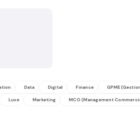
Data
Digital
Finance
GPME (Gestion Peti
Luxe
Marketing
MCO (Management Commerc