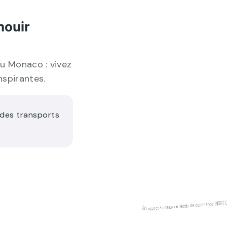
nouir
ou Monaco : vivez
nspirantes.
 des transports