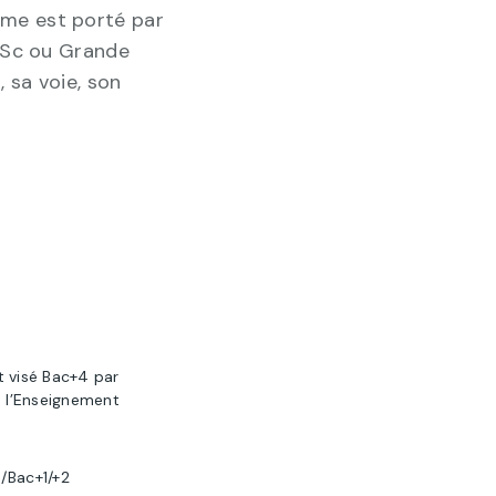
me est porté par
MSc ou Grande
, sa voie, son
t visé Bac+4 par
e l’Enseignement
/Bac+1/+2